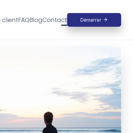
 client
FAQ
Blog
Contact
Démarrer
